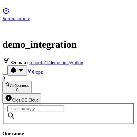
Безопасность
demo_integration
Форк из
school-21/demo_integration
Форк
0
Избранное
0
GigaIDE Cloud
Описание