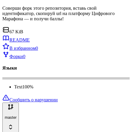
Соверши форк этого репозитория, вставь свой
идентификатор, скопируй url на платформу Цифрового
Марафона — и получи баллы!
67 KiB
README
В избранном
0
Форки
0
Языки
Text
100
%
Сообщить о нарушении
master