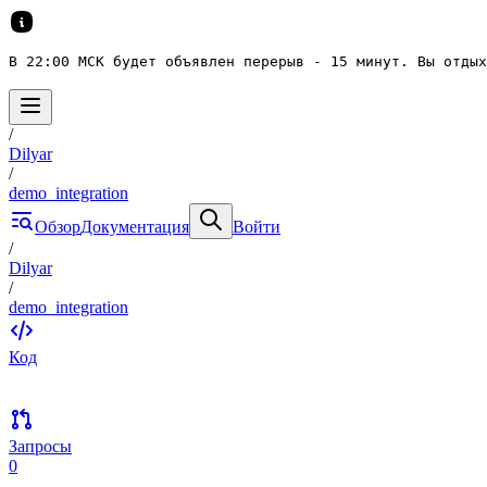
В 22:00 МСК будет объявлен перерыв - 15 минут. Вы отдых
/
Dilyar
/
demo_integration
Обзор
Документация
Войти
/
Dilyar
/
demo_integration
Код
Запросы
0