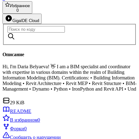
Избранное
0
GigaIDE Cloud
Описание
Hi, I'm Daria Belyaeva! 👋 I am a BIM specialist and coordinator
with expertise in various domains within the realm of Building
Information Modeling (BIM). Certifications: • Building Information
Modeling • Revit Architecture • Revit MEP • Revit Structure • BIM-
Management • Dynamo • Python • IronPython and Revit API • Und
29 KiB
README
В избранном
0
Форки
0
Сообщить о нарушении