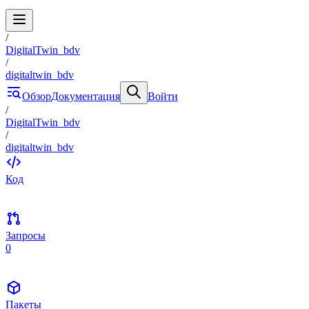
/
DigitalTwin_bdv
/
digitaltwin_bdv
Обзор
Документация
Войти
/
DigitalTwin_bdv
/
digitaltwin_bdv
Код
Запросы
0
Пакеты