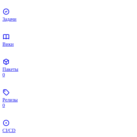
Задачи
Вики
Пакеты
0
Релизы
0
CI/CD