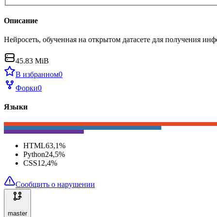
Описание
Нейросеть, обученная на открытом датасете для получения инф
45.83 MiB
В избранном
0
Форки
0
Языки
HTML
63,1
%
Python
24,5
%
CSS
12,4
%
Сообщить о нарушении
master