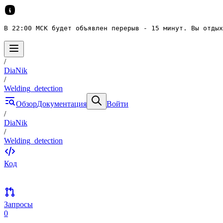
В 22:00 МСК будет объявлен перерыв - 15 минут. Вы отдых
/
DiaNik
/
Welding_detection
Обзор
Документация
Войти
/
DiaNik
/
Welding_detection
Код
Запросы
0