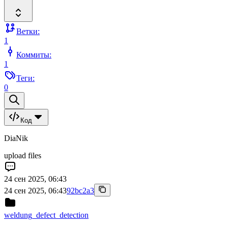
Ветки:
1
Коммиты:
1
Теги:
0
Код
DiaNik
upload files
24 сен 2025, 06:43
24 сен 2025, 06:43
92bc2a3
weldung_defect_detection