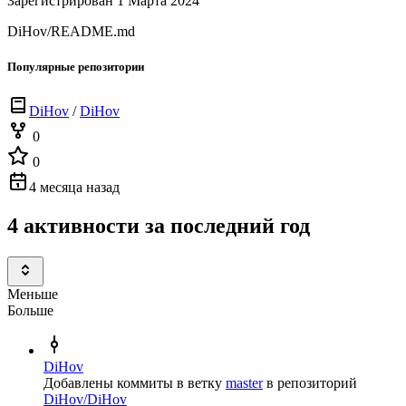
Зарегистрирован 1 Марта 2024
DiHov/README.md
Популярные репозитории
DiHov
/
DiHov
0
0
4 месяца назад
4 активности за последний год
Меньше
Больше
DiHov
Добавлены коммиты в ветку
master
в репозиторий
DiHov/DiHov