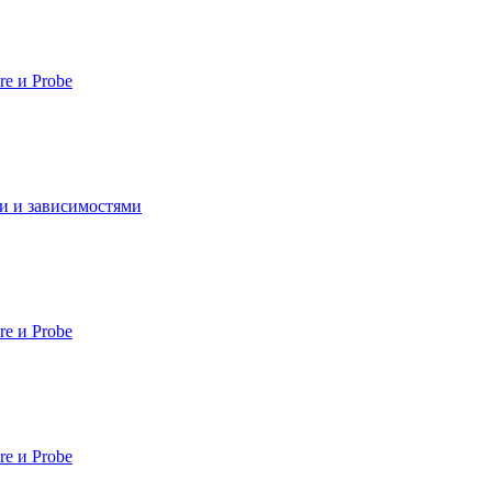
e и Probe
ии и зависимостями
e и Probe
e и Probe