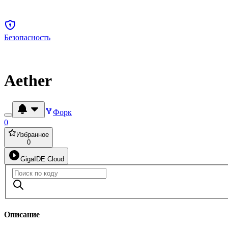
Безопасность
Aether
Форк
0
Избранное
0
GigaIDE Cloud
Описание