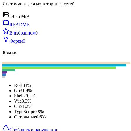
Инструмент для мониторинга сетей
59.25 MiB
README
В избранном
0
Форки
0
Языки
Roff
33
%
Go
31,9
%
Shell
29,2
%
Vue
3,3
%
CSS
1,2
%
TypeScript
0,8
%
Остальные
0,6
%
Сообщить о нарушении