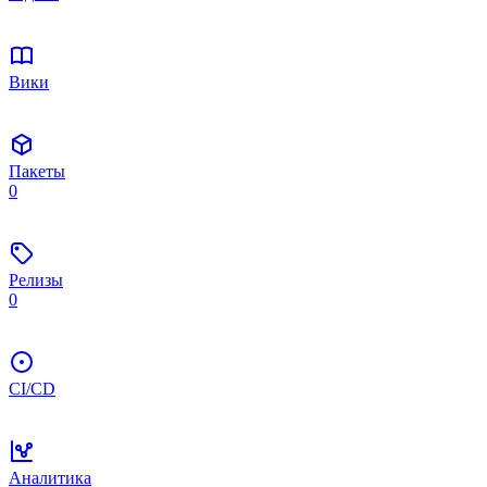
Вики
Пакеты
0
Релизы
0
CI/CD
Аналитика