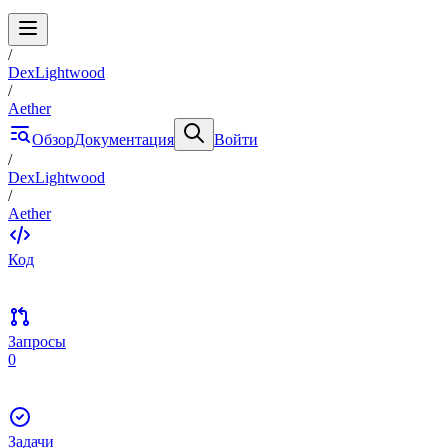
/
DexLightwood
/
Aether
Обзор
Документация
Войти
/
DexLightwood
/
Aether
Код
Запросы
0
Задачи