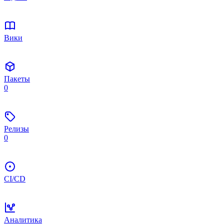
Вики
Пакеты
0
Релизы
0
CI/CD
Аналитика