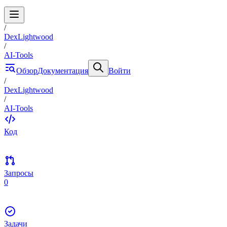
/
DexLightwood
/
AI-Tools
Обзор
Документация
Войти
/
DexLightwood
/
AI-Tools
Код
Запросы
0
Задачи