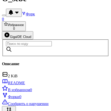
Форк
0
Избранное
0
GigaIDE Cloud
Описание
2 KiB
README
В избранном
0
Форки
0
Сообщить о нарушении