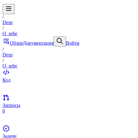
/
Desp
/
O_sebe
Обзор
Документация
Войти
/
Desp
/
O_sebe
Код
Запросы
0
Задачи