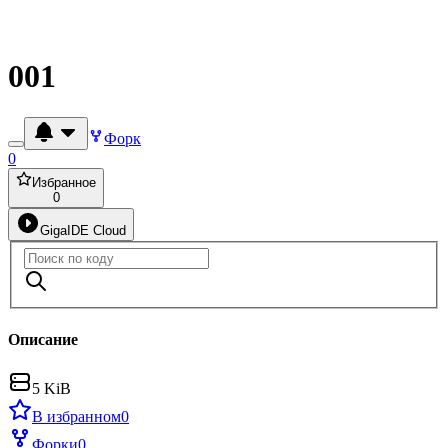
001
Форк
0
Избранное
0
GigaIDE Cloud
Описание
5 KiB
В избранном
0
Форки
0