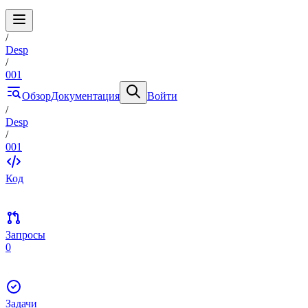
/
Desp
/
001
Обзор
Документация
Войти
/
Desp
/
001
Код
Запросы
0
Задачи