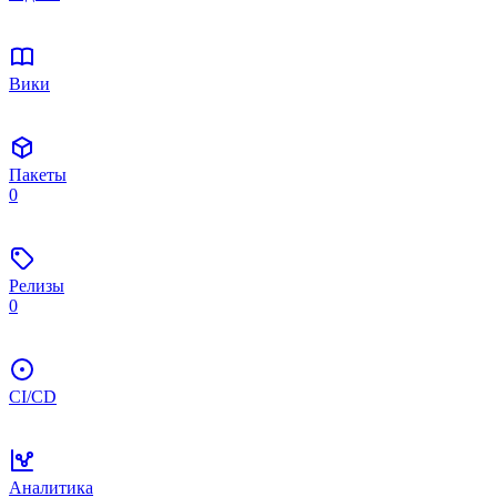
Вики
Пакеты
0
Релизы
0
CI/CD
Аналитика