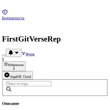
Безопасность
FirstGitVerseRep
Форк
0
Избранное
0
GigaIDE Cloud
Описание