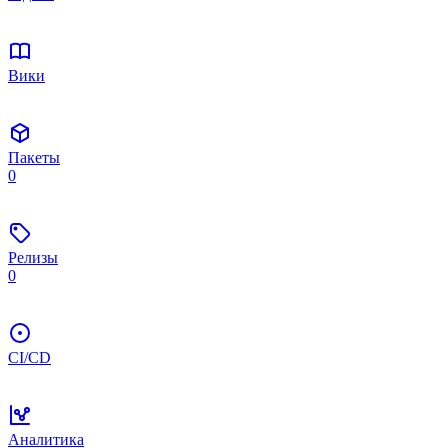
Вики
Пакеты
0
Релизы
0
CI/CD
Аналитика