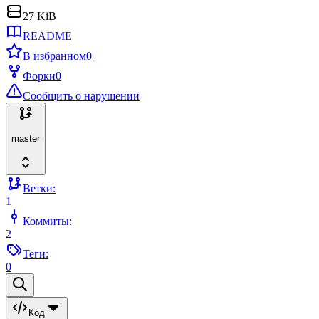
27 KiB
README
В избранном
0
Форки
0
Сообщить о нарушении
master
Ветки:
1
Коммиты:
2
Теги:
0
Код