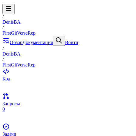
/
DenisBA
/
FirstGitVerseRep
Обзор
Документация
Войти
/
DenisBA
/
FirstGitVerseRep
Код
Запросы
0
Задачи