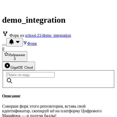
demo_integration
Форк из
school-21/demo_integration
Форк
0
Избранное
0
GigaIDE Cloud
Описание
Соверши форк этого репозитория, вставь свой
идентификатор, скопируй url на платформу Цифрового
Марафона — и получи баллы!