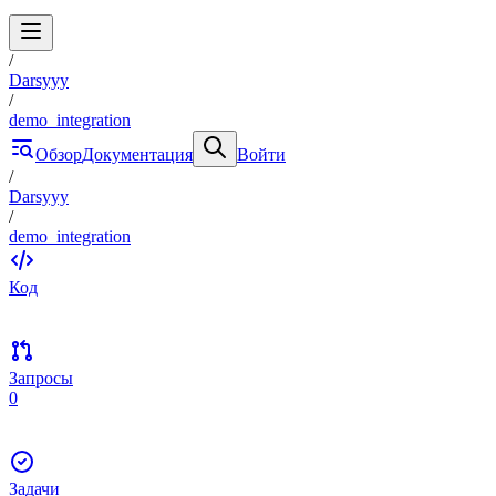
/
Darsyyy
/
demo_integration
Обзор
Документация
Войти
/
Darsyyy
/
demo_integration
Код
Запросы
0
Задачи