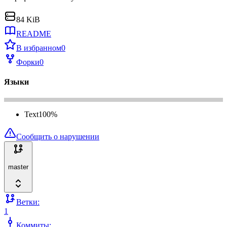
84 KiB
README
В избранном
0
Форки
0
Языки
Text
100
%
Сообщить о нарушении
master
Ветки:
1
Коммиты: