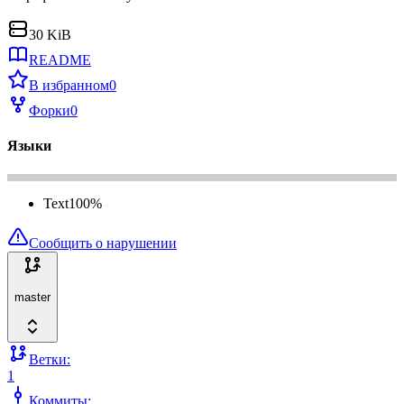
30 KiB
README
В избранном
0
Форки
0
Языки
Text
100
%
Сообщить о нарушении
master
Ветки:
1
Коммиты: