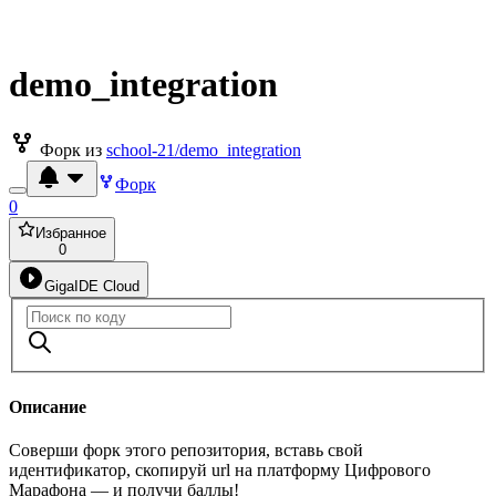
demo_integration
Форк из
school-21/demo_integration
Форк
0
Избранное
0
GigaIDE Cloud
Описание
Соверши форк этого репозитория, вставь свой
идентификатор, скопируй url на платформу Цифрового
Марафона — и получи баллы!