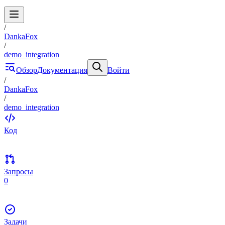
/
DankaFox
/
demo_integration
Обзор
Документация
Войти
/
DankaFox
/
demo_integration
Код
Запросы
0
Задачи