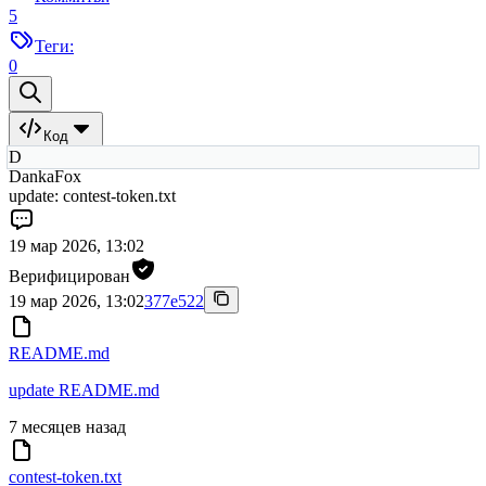
5
Теги:
0
Код
D
DankaFox
update: contest-token.txt
19 мар 2026, 13:02
Верифицирован
19 мар 2026, 13:02
377e522
README.md
update README.md
7 месяцев назад
contest-token.txt