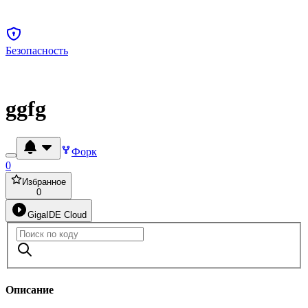
Безопасность
ggfg
Форк
0
Избранное
0
GigaIDE Cloud
Описание