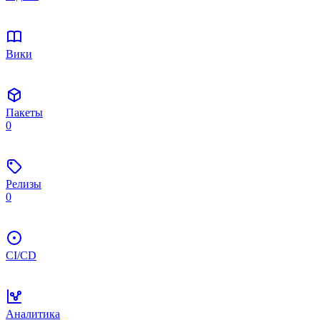
Вики
Пакеты
0
Релизы
0
CI/CD
Аналитика