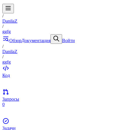
/
DanilaZ
/
ggfg
Обзор
Документация
Войти
/
DanilaZ
/
ggfg
Код
Запросы
0
Задачи