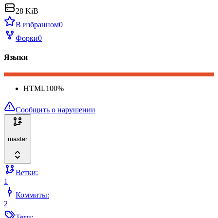
28 KiB
В избранном
0
Форки
0
Языки
HTML
100
%
Сообщить о нарушении
master
Ветки:
1
Коммиты:
2
Теги: