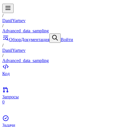
/
DanilYartsev
/
Advanced_data_sampling
Обзор
Документация
Войти
/
DanilYartsev
/
Advanced_data_sampling
Код
Запросы
0
Задачи