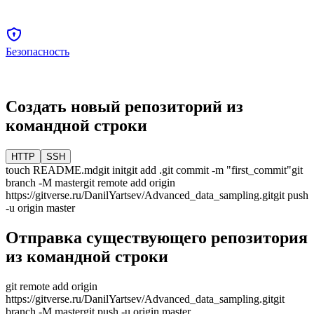
Безопасность
Создать новый репозиторий из
командной строки
HTTP
SSH
touch README.md
git init
git add .
git commit -m "first_commit"
git
branch -M
master
git remote add origin
https://gitverse.ru/DanilYartsev/Advanced_data_sampling.git
git push
-u origin
master
Отправка существующего репозитория
из командной строки
git remote add origin
https://gitverse.ru/DanilYartsev/Advanced_data_sampling.git
git
branch -M
master
git push -u origin
master