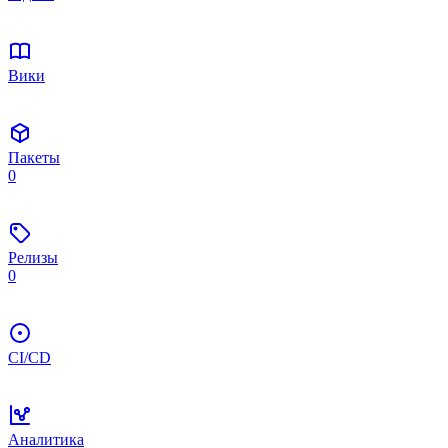
Вики
Пакеты
0
Релизы
0
CI/CD
Аналитика