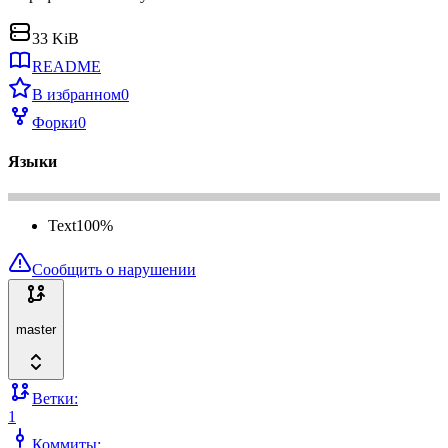
33 KiB
README
В избранном
0
Форки
0
Языки
Text
100
%
Сообщить о нарушении
master
Ветки:
1
Коммиты: