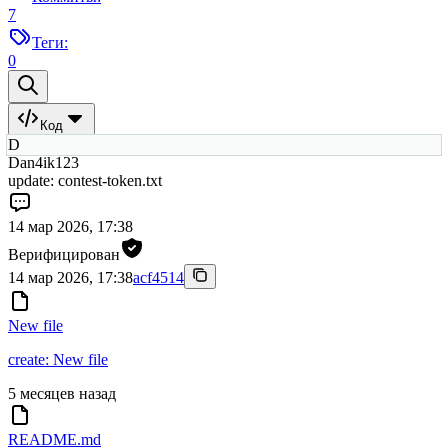
7
Теги:
0
Код
D
Dan4ik123
update: contest-token.txt
14 мар 2026, 17:38
Верифицирован
14 мар 2026, 17:38
acf4514
New file
create: New file
5 месяцев назад
README.md