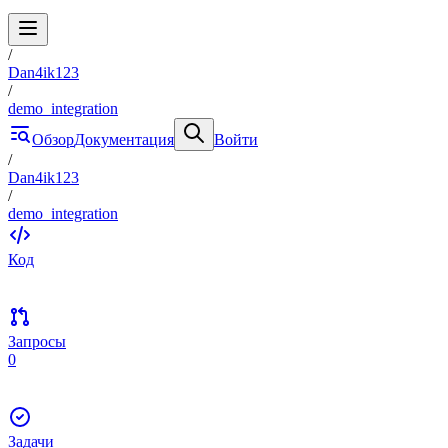
/
Dan4ik123
/
demo_integration
Обзор
Документация
Войти
/
Dan4ik123
/
demo_integration
Код
Запросы
0
Задачи