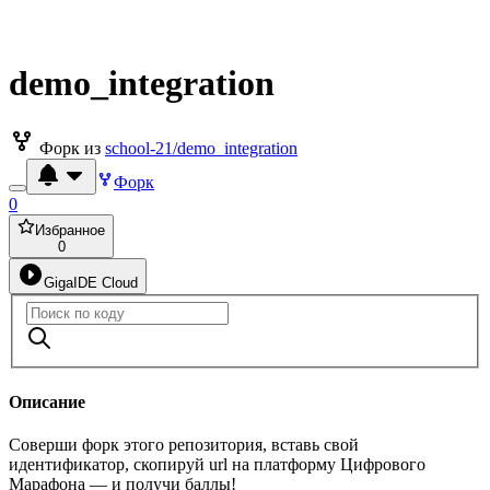
demo_integration
Форк из
school-21/demo_integration
Форк
0
Избранное
0
GigaIDE Cloud
Описание
Соверши форк этого репозитория, вставь свой
идентификатор, скопируй url на платформу Цифрового
Марафона — и получи баллы!