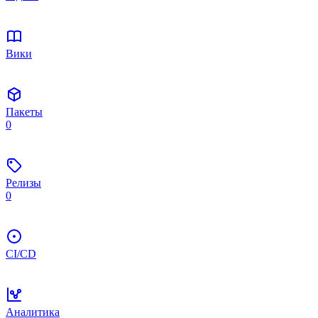
Вики
Пакеты
0
Релизы
0
CI/CD
Аналитика