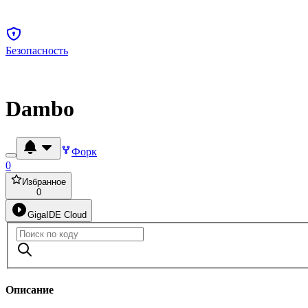
Безопасность
Dambo
Форк
0
Избранное
0
GigaIDE Cloud
Описание