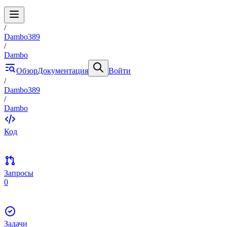
/
Dambo389
/
Dambo
Обзор
Документация
Войти
/
Dambo389
/
Dambo
Код
Запросы
0
Задачи