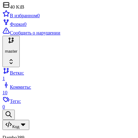
40 KiB
В избранном
0
Форки
0
Сообщить о нарушении
master
Ветки:
1
Коммиты:
10
Теги:
0
Код
Dambo389