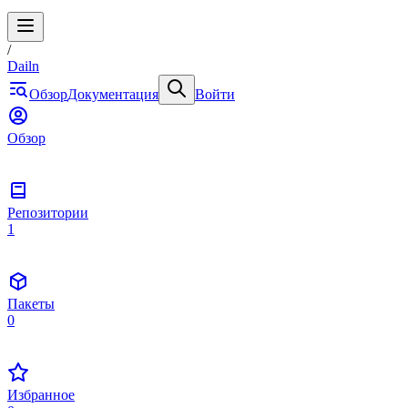
/
Dailn
Обзор
Документация
Войти
Обзор
Репозитории
1
Пакеты
0
Избранное