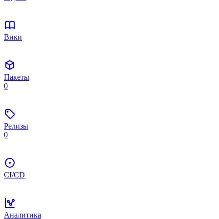
Вики
Пакеты
0
Релизы
0
CI/CD
Аналитика