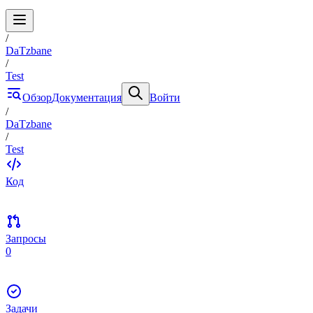
/
DaTzbane
/
Test
Обзор
Документация
Войти
/
DaTzbane
/
Test
Код
Запросы
0
Задачи