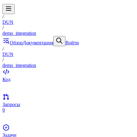
/
DUN
/
demo_integration
Обзор
Документация
Войти
/
DUN
/
demo_integration
Код
Запросы
0
Задачи