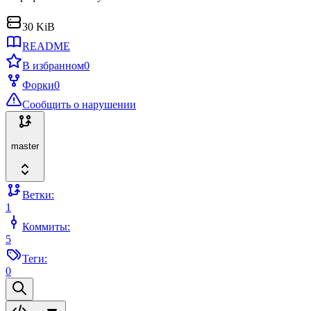
30 KiB
README
В избранном
0
Форки
0
Сообщить о нарушении
master
Ветки:
1
Коммиты:
5
Теги:
0