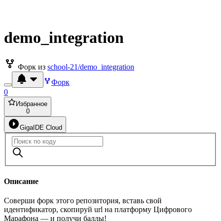
demo_integration
Форк из
school-21/demo_integration
Форк
0
Избранное
0
GigaIDE Cloud
Описание
Соверши форк этого репозитория, вставь свой
идентификатор, скопируй url на платформу Цифрового
Марафона — и получи баллы!