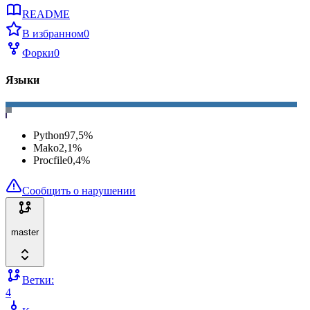
README
В избранном
0
Форки
0
Языки
Python
97,5
%
Mako
2,1
%
Procfile
0,4
%
Сообщить о нарушении
master
Ветки:
4