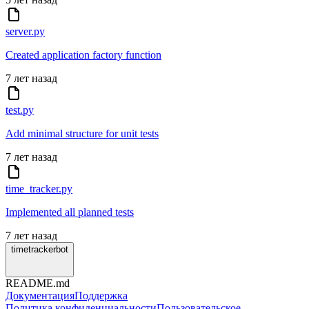
server.py
Created application factory function
7 лет назад
test.py
Add minimal structure for unit tests
7 лет назад
time_tracker.py
Implemented all planned tests
7 лет назад
timetrackerbot
README.md
Документация
Поддержка
Политика конфиденциальности
Пользовательское