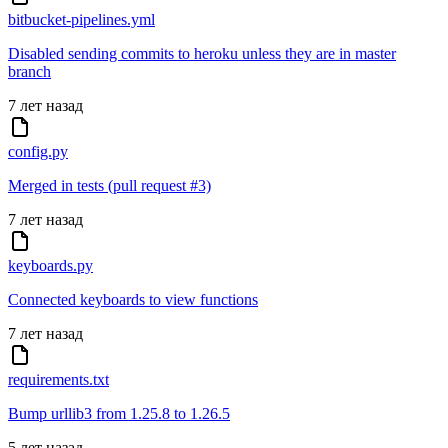
bitbucket-pipelines.yml
Disabled sending commits to heroku unless they are in master
branch
7 лет назад
config.py
Merged in tests (pull request #3)
7 лет назад
keyboards.py
Connected keyboards to view functions
7 лет назад
requirements.txt
Bump urllib3 from 1.25.8 to 1.26.5
5 лет назад