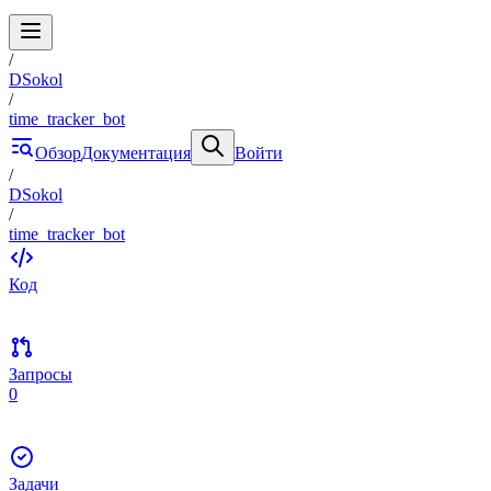
/
DSokol
/
time_tracker_bot
Обзор
Документация
Войти
/
DSokol
/
time_tracker_bot
Код
Запросы
0
Задачи