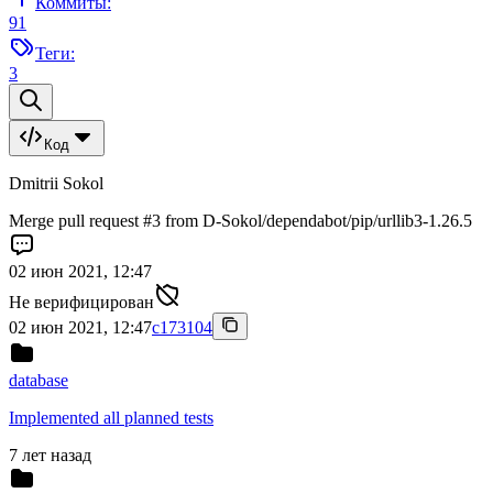
Коммиты:
91
Теги:
3
Код
Dmitrii Sokol
Merge pull request #3 from D-Sokol/dependabot/pip/urllib3-1.26.5
02 июн 2021, 12:47
Не верифицирован
02 июн 2021, 12:47
c173104
database
Implemented all planned tests
7 лет назад