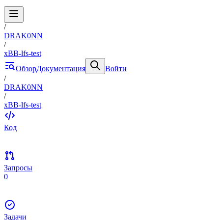
/
DRAK0NN
/
xBB-lfs-test
Обзор
Документация
Войти
/
DRAK0NN
/
xBB-lfs-test
Код
Запросы
0
Задачи