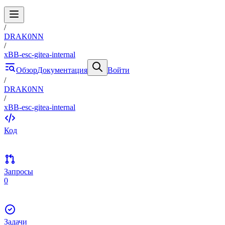
/
DRAK0NN
/
xBB-esc-gitea-internal
Обзор
Документация
Войти
/
DRAK0NN
/
xBB-esc-gitea-internal
Код
Запросы
0
Задачи