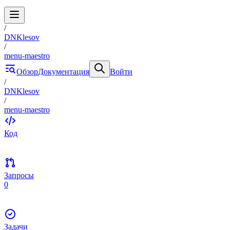
/
DNKlesov
/
menu-maestro
Обзор
Документация
Войти
/
DNKlesov
/
menu-maestro
Код
Запросы
0
Задачи