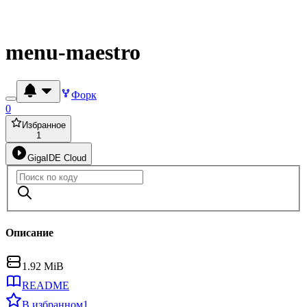
menu-maestro
Форк
0
Избранное
1
GigaIDE Cloud
Описание
1.92 MiB
README
В избранном
1