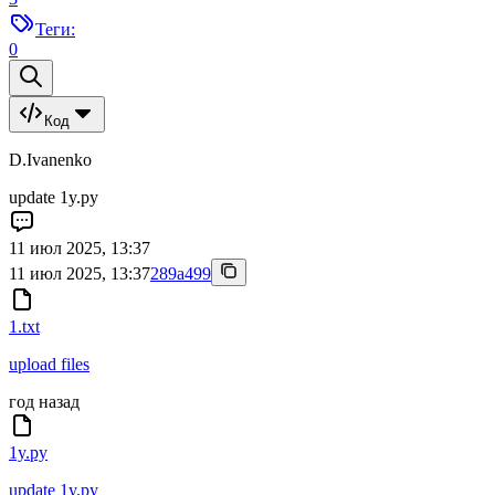
Теги:
0
Код
D.Ivanenko
update 1y.py
11 июл 2025, 13:37
11 июл 2025, 13:37
289a499
1.txt
upload files
год назад
1y.py
update 1y.py