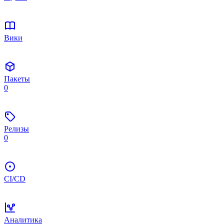
Вики
Пакеты
0
Релизы
0
CI/CD
Аналитика