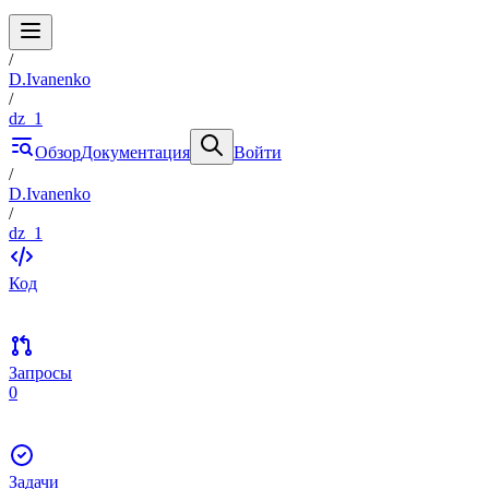
/
D.Ivanenko
/
dz_1
Обзор
Документация
Войти
/
D.Ivanenko
/
dz_1
Код
Запросы
0
Задачи