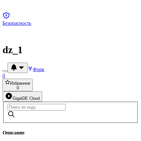
Безопасность
dz_1
Форк
0
Избранное
0
GigaIDE Cloud
Описание