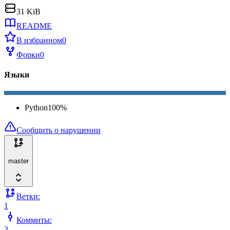
31 KiB
README
В избранном
0
Форки
0
Языки
Python
100
%
Сообщить о нарушении
master
Ветки:
1
Коммиты:
3