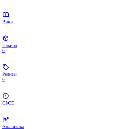
Вики
Пакеты
0
Релизы
0
CI/CD
Аналитика