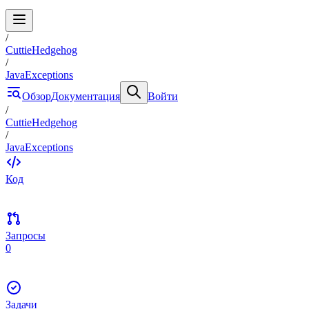
/
CuttieHedgehog
/
JavaExceptions
Обзор
Документация
Войти
/
CuttieHedgehog
/
JavaExceptions
Код
Запросы
0
Задачи