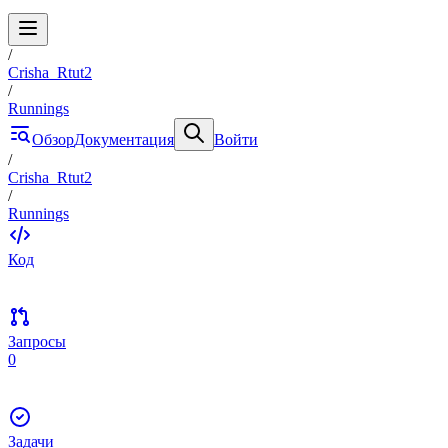
/
Crisha_Rtut2
/
Runnings
Обзор
Документация
Войти
/
Crisha_Rtut2
/
Runnings
Код
Запросы
0
Задачи