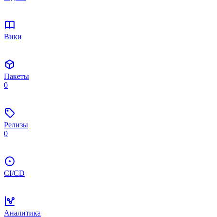
Вики
Пакеты
0
Релизы
0
CI/CD
Аналитика