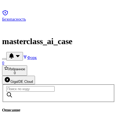
Безопасность
masterclass_ai_case
Форк
0
Избранное
0
GigaIDE Cloud
Описание