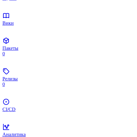
Вики
Пакеты
0
Релизы
0
CI/CD
Аналитика