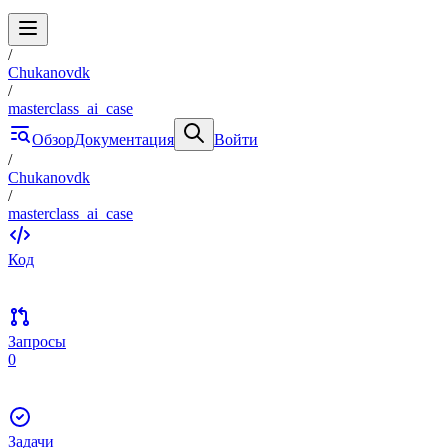
/
Chukanovdk
/
masterclass_ai_case
Обзор
Документация
Войти
/
Chukanovdk
/
masterclass_ai_case
Код
Запросы
0
Задачи