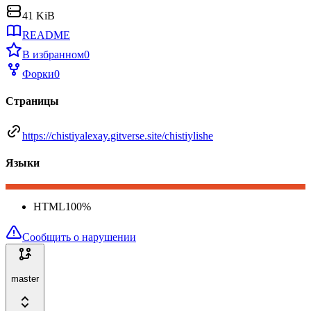
41 KiB
README
В избранном
0
Форки
0
Страницы
https://chistiyalexay.gitverse.site/chistiylishe
Языки
HTML
100
%
Сообщить о нарушении
master