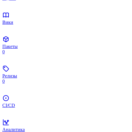
Вики
Пакеты
0
Релизы
0
CI/CD
Аналитика