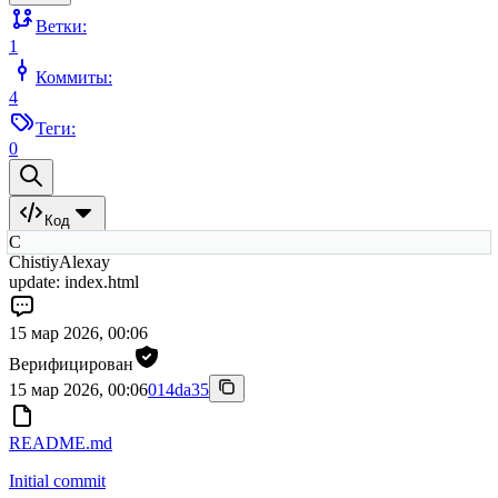
Ветки:
1
Коммиты:
4
Теги:
0
Код
C
ChistiyAlexay
update: index.html
15 мар 2026, 00:06
Верифицирован
15 мар 2026, 00:06
014da35
README.md
Initial commit