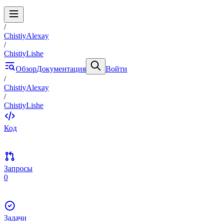
/
ChistiyAlexay
/
ChistiyLishe
Обзор
Документация
Войти
/
ChistiyAlexay
/
ChistiyLishe
Код
Запросы
0
Задачи