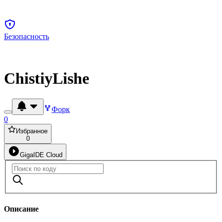
Безопасность
ChistiyLishe
Форк
0
Избранное
0
GigaIDE Cloud
Описание