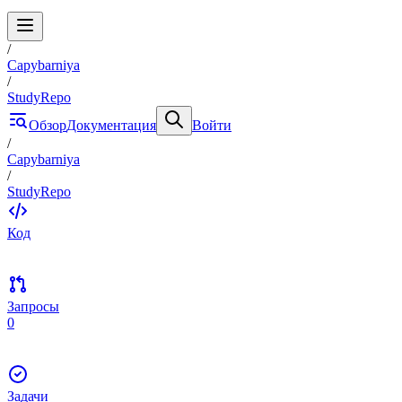
/
Capybarniya
/
StudyRepo
Обзор
Документация
Войти
/
Capybarniya
/
StudyRepo
Код
Запросы
0
Задачи