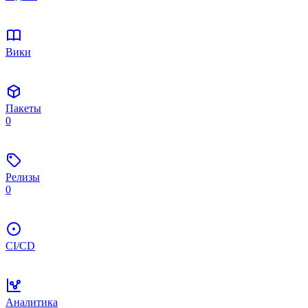
Вики
Пакеты
0
Релизы
0
CI/CD
Аналитика