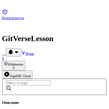
Безопасность
GitVerseLesson
Форк
0
Избранное
0
GigaIDE Cloud
Описание