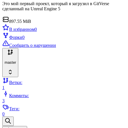
Это мой первый проект, который я загрузил в GitVerse
сделанный на Unreal Engine 5
897.55 MiB
В избранном
0
Форки
0
Сообщить о нарушении
master
Ветки:
1
Коммиты:
3
Теги:
0