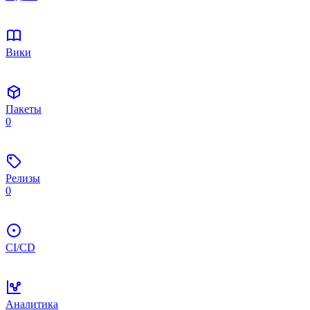
Вики
Пакеты
0
Релизы
0
CI/CD
Аналитика