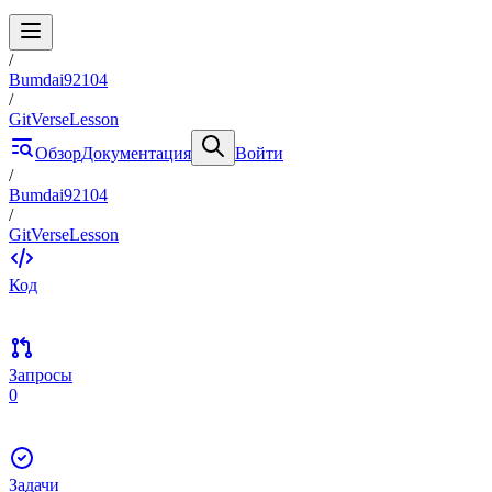
/
Bumdai92104
/
GitVerseLesson
Обзор
Документация
Войти
/
Bumdai92104
/
GitVerseLesson
Код
Запросы
0
Задачи