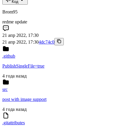
Код
Brom95
redme update
21 апр 2022, 17:30
21 апр 2022, 17:30
4dc74c0
.github
PublishSingleFile=true
4 года назад
src
post with image support
4 года назад
.gitattributes