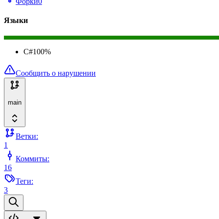
Форки
0
Языки
C#
100
%
Сообщить о нарушении
main
Ветки:
1
Коммиты:
16
Теги:
3