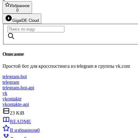
Избранное
0
GigaIDE Cloud
Описание
Простой бот для кросспостинга из telegram в группы vk.com
telegram-bot
telegram
telegram-bot-api
vk
vkontakte
vkontakte-api
23 KiB
README
В избранном
0