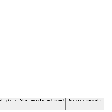
et TgBotId?
Vk accsesstoken and ownerid
Data for communication