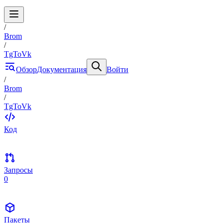
/
Brom
/
TgToVk
Обзор
Документация
Войти
/
Brom
/
TgToVk
Код
Запросы
0
Пакеты