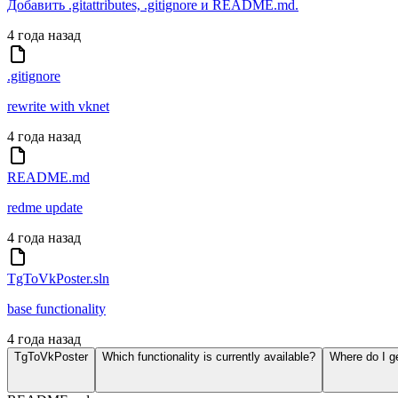
Добавить .gitattributes, .gitignore и README.md.
4 года назад
.gitignore
rewrite with vknet
4 года назад
README.md
redme update
4 года назад
TgToVkPoster.sln
base functionality
4 года назад
TgToVkPoster
Which functionality is currently available?
Where do I g