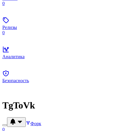
0
Релизы
0
Аналитика
Безопасность
TgToVk
Форк
0