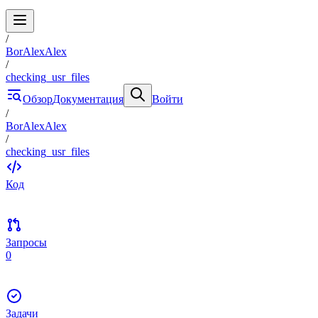
/
BorAlexAlex
/
checking_usr_files
Обзор
Документация
Войти
/
BorAlexAlex
/
checking_usr_files
Код
Запросы
0
Задачи