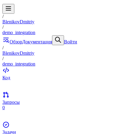
/
BlenikovDmitriy
/
demo_integration
Обзор
Документация
Войти
/
BlenikovDmitriy
/
demo_integration
Код
Запросы
0
Задачи