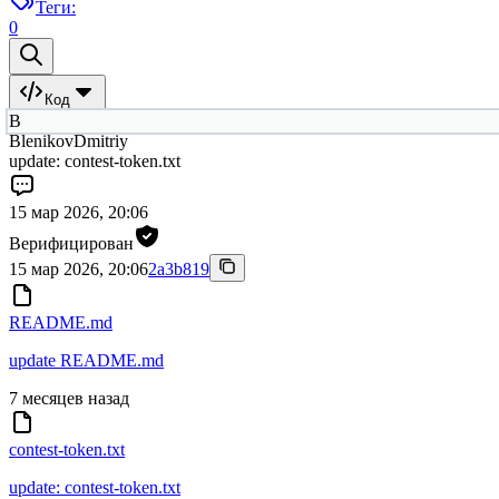
Теги:
0
Код
B
BlenikovDmitriy
update: contest-token.txt
15 мар 2026, 20:06
Верифицирован
15 мар 2026, 20:06
2a3b819
README.md
update README.md
7 месяцев назад
contest-token.txt
update: contest-token.txt