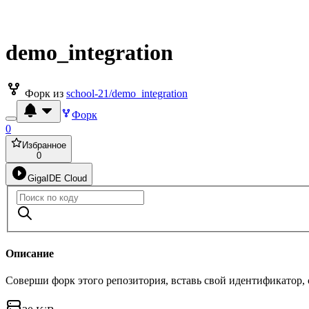
demo_integration
Форк из
school-21/demo_integration
Форк
0
Избранное
0
GigaIDE Cloud
Описание
Соверши форк этого репозитория, вставь свой идентификатор,