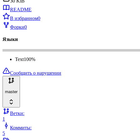
30 KiB
README
В избранном
0
Форки
0
Языки
Text
100
%
Сообщить о нарушении
master
Ветки:
1
Коммиты:
5