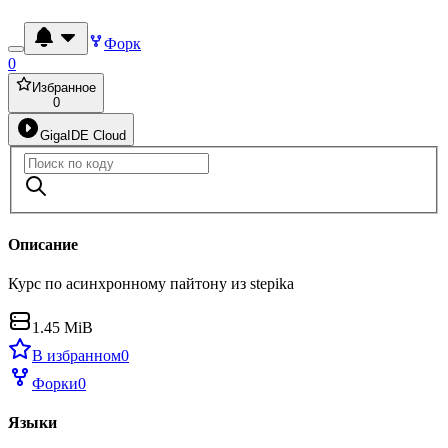
Форк
0
Избранное
0
GigaIDE Cloud
Описание
Курс по асинхронному пайтону из stepika
1.45 MiB
В избранном
0
Форки
0
Языки