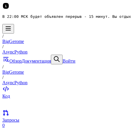
В 22:00 МСК будет объявлен перерыв - 15 минут. Вы отдых
/
BigGerome
/
AsyncPython
Обзор
Документация
Войти
/
BigGerome
/
AsyncPython
Код
Запросы
0