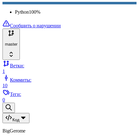
Python
100
%
Сообщить о нарушении
master
Ветки:
1
Коммиты:
10
Теги:
0
Код
BigGerome