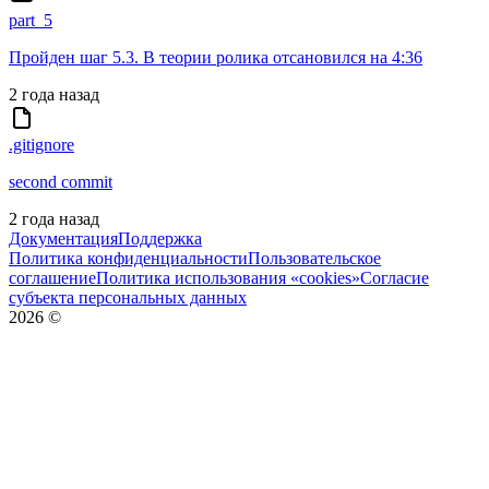
part_5
Пройден шаг 5.3. В теории ролика отсановился на 4:36
2 года назад
.gitignore
second commit
2 года назад
Документация
Поддержка
Политика конфиденциальности
Пользовательское
соглашение
Политика использования «cookies»
Согласие
субъекта персональных данных
2026
©