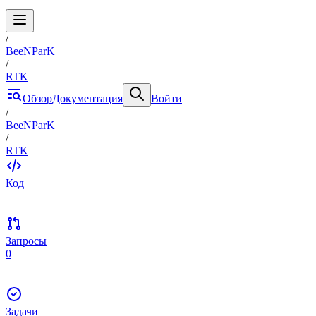
/
BeeNParK
/
RTK
Обзор
Документация
Войти
/
BeeNParK
/
RTK
Код
Запросы
0
Задачи