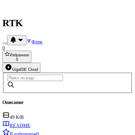
RTK
Форк
0
Избранное
0
GigaIDE Cloud
Описание
49 KiB
README
В избранном
0