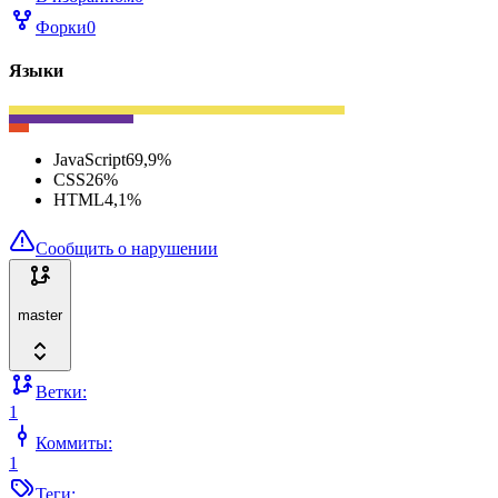
Форки
0
Языки
JavaScript
69,9
%
CSS
26
%
HTML
4,1
%
Сообщить о нарушении
master
Ветки:
1
Коммиты:
1
Теги: