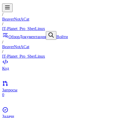
/
BeaverNotACat
/
IT-Planet_Pro_SberLinux
Обзор
Документация
Войти
/
BeaverNotACat
/
IT-Planet_Pro_SberLinux
Код
Запросы
0
Задачи