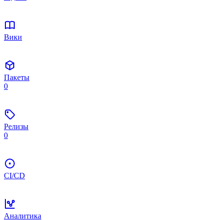
Вики
Пакеты
0
Релизы
0
CI/CD
Аналитика