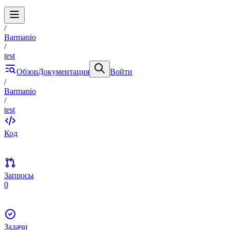
/
Barmanio
/
test
Обзор
Документация
Войти
/
Barmanio
/
test
Код
Запросы
0
Задачи