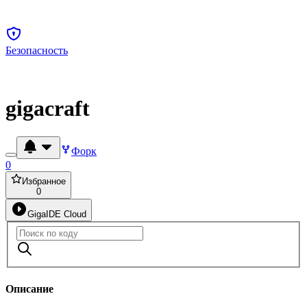
Безопасность
gigacraft
Форк
0
Избранное
0
GigaIDE Cloud
Описание