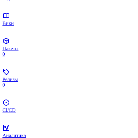
Вики
Пакеты
0
Релизы
0
CI/CD
Аналитика