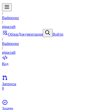
/
Badmoonz
/
gigacraft
Обзор
Документация
Войти
/
Badmoonz
/
gigacraft
Код
Запросы
0
Задачи