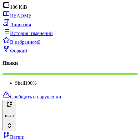
186 KiB
README
Лицензия
История изменений
В избранном
0
Форки
0
Языки
Shell
100
%
Сообщить о нарушении
main
Ветки: