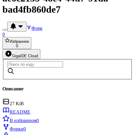
bad4fb860de7
Форк
0
Избранное
0
GigaIDE Cloud
Описание
27 KiB
README
В избранном
0
Форки
0