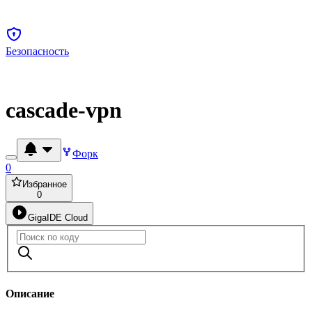
Безопасность
cascade-vpn
Форк
0
Избранное
0
GigaIDE Cloud
Описание