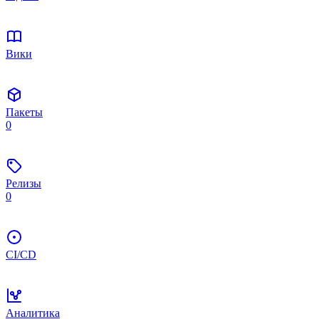
Вики
Пакеты
0
Релизы
0
CI/CD
Аналитика