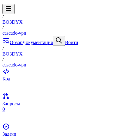
/
BO3DYX
/
cascade-vpn
Обзор
Документация
Войти
/
BO3DYX
/
cascade-vpn
Код
Запросы
0
Задачи