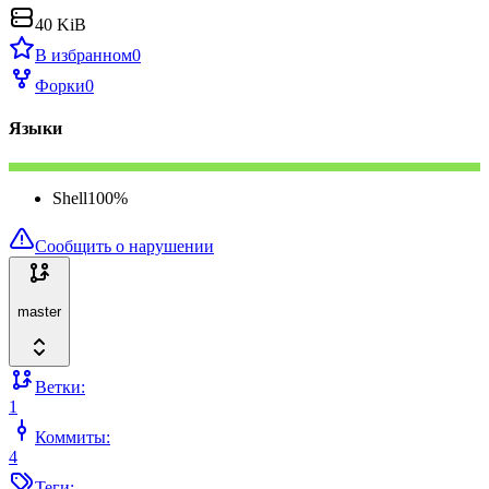
40 KiB
В избранном
0
Форки
0
Языки
Shell
100
%
Сообщить о нарушении
master
Ветки:
1
Коммиты:
4
Теги: