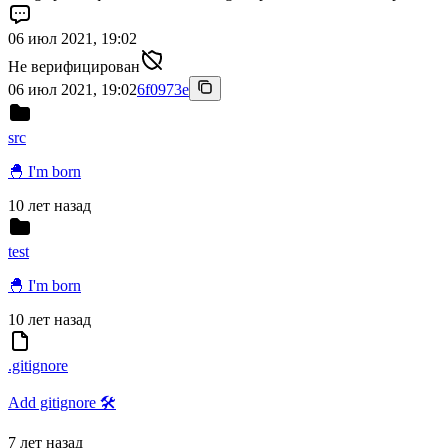
06 июл 2021, 19:02
Не верифицирован
06 июл 2021, 19:02
6f0973e
src
🐣 I'm born
10 лет назад
test
🐣 I'm born
10 лет назад
.gitignore
Add gitignore 🛠
7 лет назад