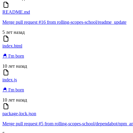
README.md
Merge pull request #16 from rolling-scopes-school/readme_update
5 лет назад
index.html
🐣 I'm born
10 лет назад
index.js
🐣 I'm born
10 лет назад
package-lock.json
Merge pull request #5 from rolling-scopes-school/dependabot/npm_a