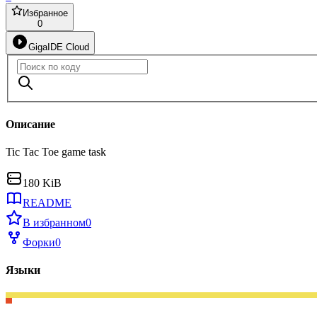
Избранное
0
GigaIDE Cloud
Описание
Tic Tac Toe game task
180 KiB
README
В избранном
0
Форки
0
Языки