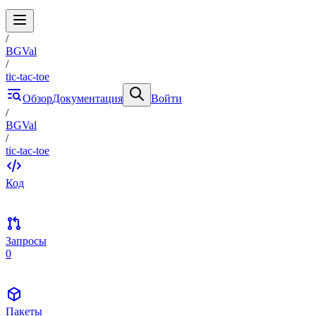
/
BGVal
/
tic-tac-toe
Обзор
Документация
Войти
/
BGVal
/
tic-tac-toe
Код
Запросы
0
Пакеты