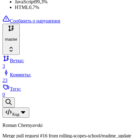
JavaScript
99,3
%
HTML
0,7
%
Сообщить о нарушении
master
Ветки:
3
Коммиты:
23
Теги:
0
Код
Roman Chernyavski
Merge pull request #16 from rolling-scopes-school/readme_update