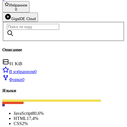
Избранное
0
GigaIDE Cloud
Описание
91 KiB
В избранном
0
Форки
0
Языки
JavaScript
80,6
%
HTML
17,4
%
CSS
2
%