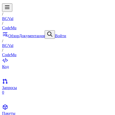
/
BGVal
/
CodeMu
Обзор
Документация
Войти
/
BGVal
/
CodeMu
Код
Запросы
0
Пакеты