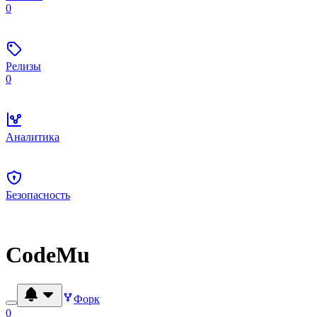
0
Релизы
0
Аналитика
Безопасность
CodeMu
Форк
0