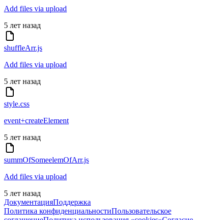
Add files via upload
5 лет назад
shuffleArr.js
Add files via upload
5 лет назад
style.css
event+createElement
5 лет назад
summOfSomeelemOfArr.js
Add files via upload
5 лет назад
Документация
Поддержка
Политика конфиденциальности
Пользовательское
соглашение
Политика использования «cookies»
Согласие