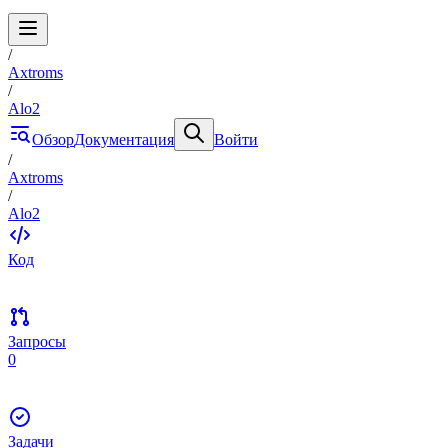
/
Axtroms
/
Alo2
Обзор
Документация
Войти
/
Axtroms
/
Alo2
Код
Запросы
0
Задачи