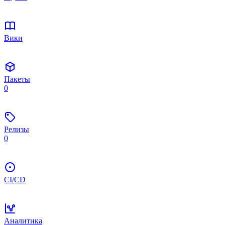
Вики
Пакеты
0
Релизы
0
CI/CD
Аналитика