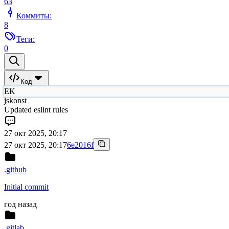
63
Коммиты:
8
Теги:
0
Код
EK
jskonst
Updated eslint rules
27 окт 2025, 20:17
27 окт 2025, 20:17
6e2016f
.github
Initial commit
год назад
.gitlab