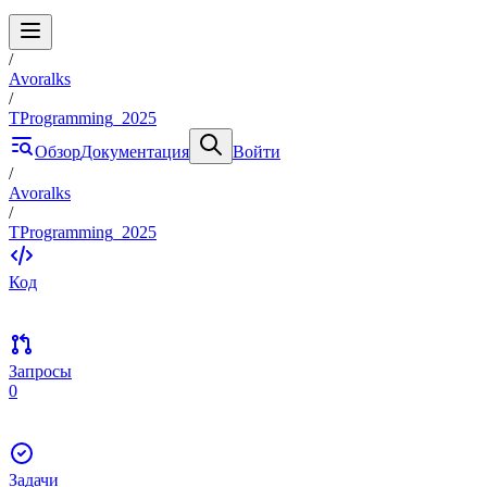
/
Avoralks
/
TProgramming_2025
Обзор
Документация
Войти
/
Avoralks
/
TProgramming_2025
Код
Запросы
0
Задачи