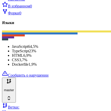
В избранном
0
Форки
0
Языки
JavaScript
64,5
%
TypeScript
23
%
HTML
6,9
%
CSS
3,7
%
Dockerfile
1,9
%
Сообщить о нарушении
master
Ветки: