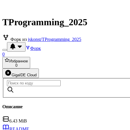
TProgramming_2025
Форк из
jskonst/TProgramming_2025
Форк
0
Избранное
0
GigaIDE Cloud
Описание
6.43 MiB
README