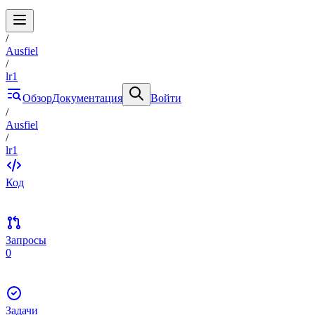
/
Ausfiel
/
lr1
Обзор
Документация
Войти
/
Ausfiel
/
lr1
Код
Запросы
0
Задачи