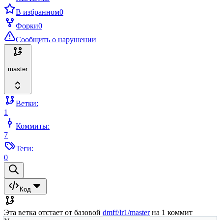
В избранном
0
Форки
0
Сообщить о нарушении
master
Ветки:
1
Коммиты:
7
Теги:
0
Код
Эта ветка отстает от базовой
dmff/lr1/master
на 1 коммит