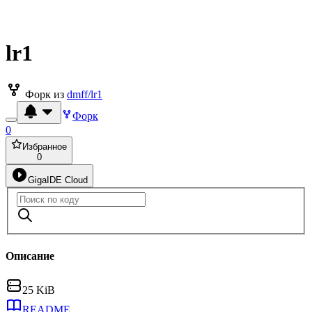
lr1
Форк из
dmff/lr1
Форк
0
Избранное
0
GigaIDE Cloud
Описание
25 KiB
README