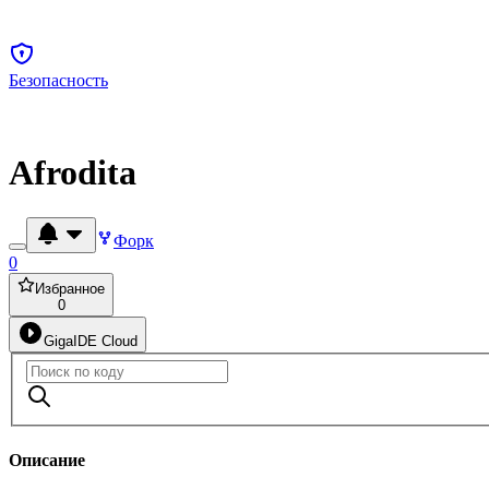
Безопасность
Afrodita
Форк
0
Избранное
0
GigaIDE Cloud
Описание