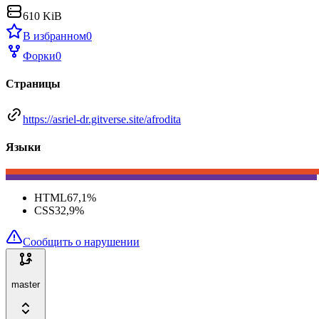
610 KiB
В избранном
0
Форки
0
Страницы
https://asriel-dr.gitverse.site/afrodita
Языки
HTML
67,1
%
CSS
32,9
%
Сообщить о нарушении
master