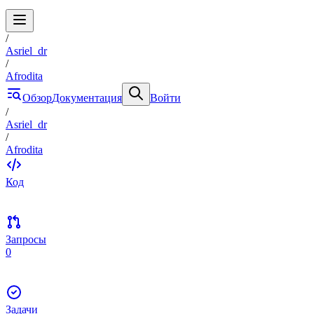
/
Asriel_dr
/
Afrodita
Обзор
Документация
Войти
/
Asriel_dr
/
Afrodita
Код
Запросы
0
Задачи