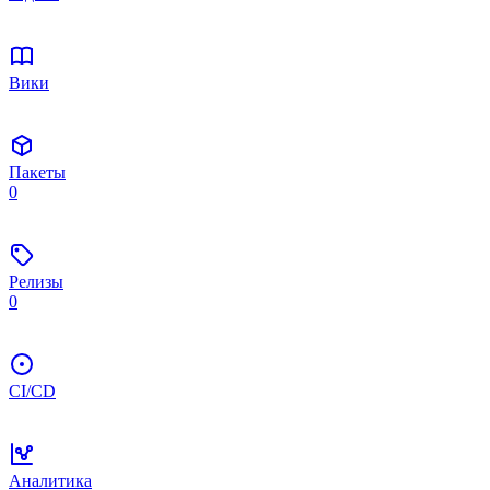
Вики
Пакеты
0
Релизы
0
CI/CD
Аналитика