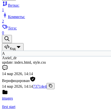
Ветки:
1
Коммиты:
2
Теги:
0
Код
A
Asriel_dr
update: index.html, style.css
14 мар 2026, 14:14
Верифицирован
14 мар 2026, 14:14
73714e4
images
first start