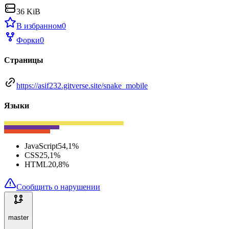
36 KiB
В избранном
0
Форки
0
Страницы
https://asif232.gitverse.site/snake_mobile
Языки
JavaScript
54,1
%
CSS
25,1
%
HTML
20,8
%
Сообщить о нарушении
master