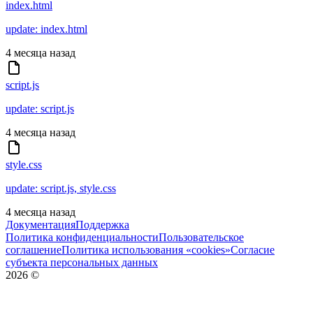
index.html
update: index.html
4 месяца назад
script.js
update: script.js
4 месяца назад
style.css
update: script.js, style.css
4 месяца назад
Документация
Поддержка
Политика конфиденциальности
Пользовательское
соглашение
Политика использования «cookies»
Согласие
субъекта персональных данных
2026
©