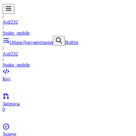
/
Asif232
/
Snake_mobile
Обзор
Документация
Войти
/
Asif232
/
Snake_mobile
Код
Запросы
0
Задачи