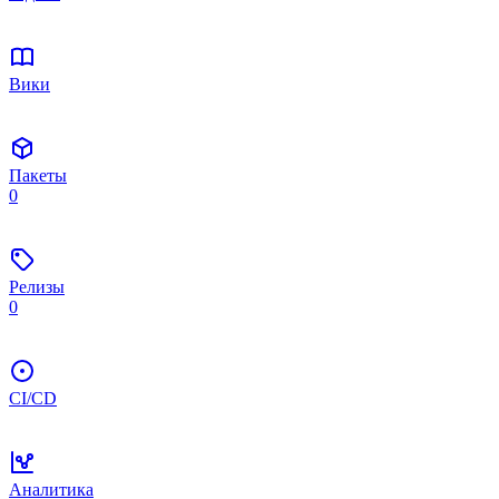
Вики
Пакеты
0
Релизы
0
CI/CD
Аналитика