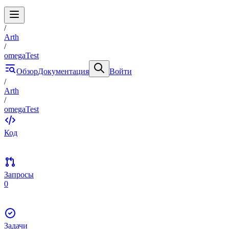
/
Arth
/
omegaTest
Обзор
Документация
Войти
/
Arth
/
omegaTest
Код
Запросы
0
Задачи