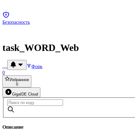
Безопасность
task_WORD_Web
Форк
0
Избранное
0
GigaIDE Cloud
Описание