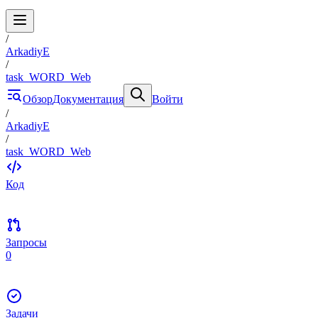
/
ArkadiyE
/
task_WORD_Web
Обзор
Документация
Войти
/
ArkadiyE
/
task_WORD_Web
Код
Запросы
0
Задачи