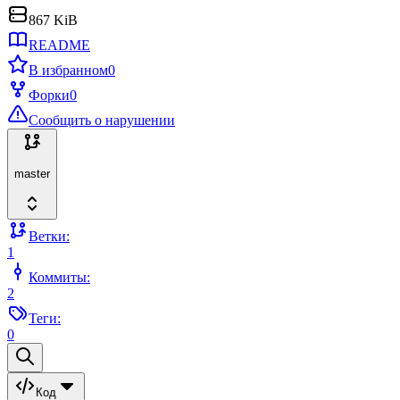
867 KiB
README
В избранном
0
Форки
0
Сообщить о нарушении
master
Ветки:
1
Коммиты:
2
Теги:
0
Код