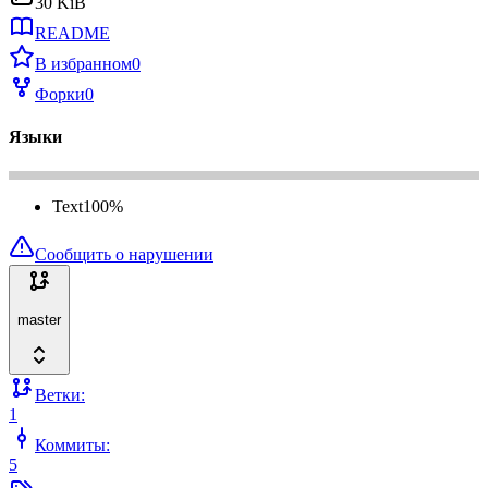
30 KiB
README
В избранном
0
Форки
0
Языки
Text
100
%
Сообщить о нарушении
master
Ветки:
1
Коммиты:
5