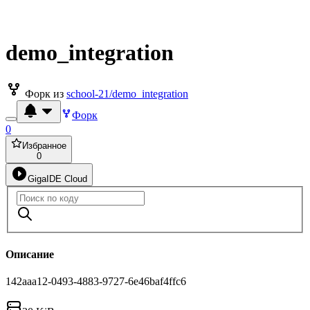
demo_integration
Форк из
school-21/demo_integration
Форк
0
Избранное
0
GigaIDE Cloud
Описание
142aaa12-0493-4883-9727-6e46baf4ffc6