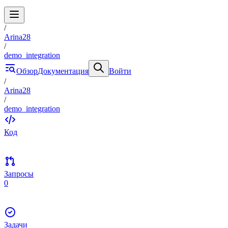
/
Arina28
/
demo_integration
Обзор
Документация
Войти
/
Arina28
/
demo_integration
Код
Запросы
0
Задачи